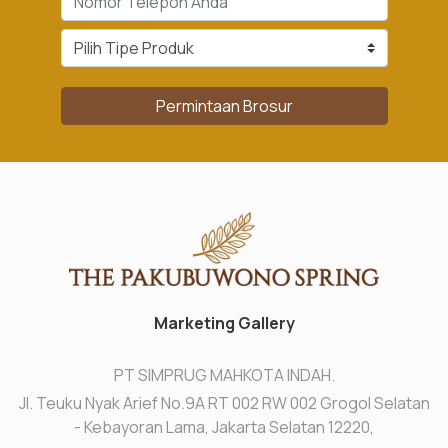
Permintaan Brosur
Marketing Gallery
PT SIMPRUG MAHKOTA INDAH.
Jl. Teuku Nyak Arief No.9A RT 002 RW 002 Grogol Selatan
- Kebayoran Lama, Jakarta Selatan 12220,