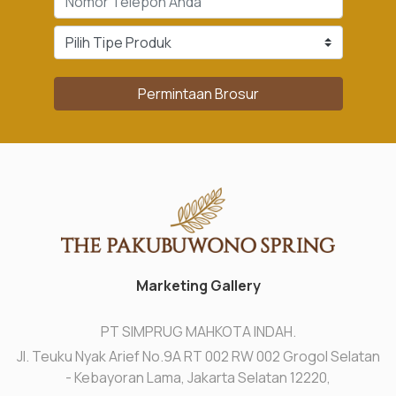
Permintaan Brosur
Marketing Gallery
PT SIMPRUG MAHKOTA INDAH.
Jl. Teuku Nyak Arief No.9A RT 002 RW 002 Grogol Selatan
- Kebayoran Lama, Jakarta Selatan 12220,