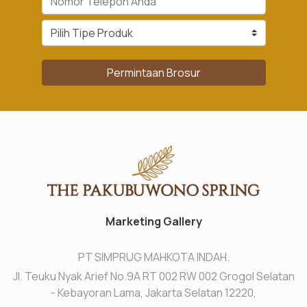
Permintaan Brosur
Marketing Gallery
PT SIMPRUG MAHKOTA INDAH.
Jl. Teuku Nyak Arief No.9A RT 002 RW 002 Grogol Selatan
- Kebayoran Lama, Jakarta Selatan 12220,