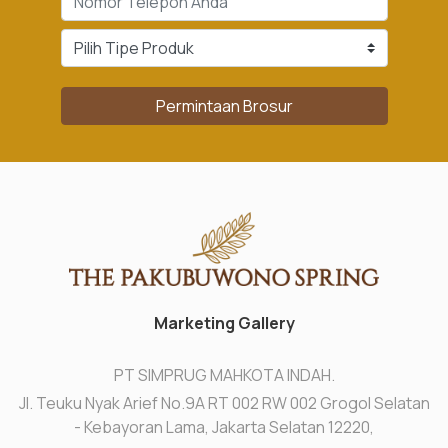
Permintaan Brosur
Marketing Gallery
PT SIMPRUG MAHKOTA INDAH.
Jl. Teuku Nyak Arief No.9A RT 002 RW 002 Grogol Selatan
- Kebayoran Lama, Jakarta Selatan 12220,